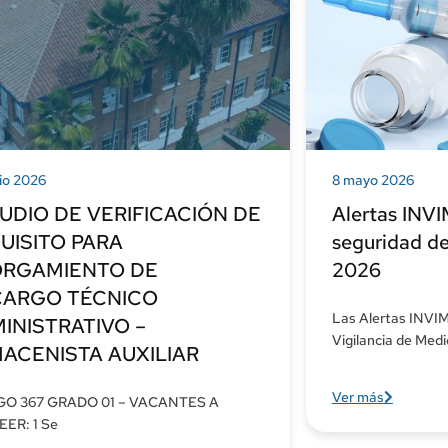
io 2026
8 mayo 2026
UDIO DE VERIFICACIÓN DE
Alertas INVI
UISITO PARA
seguridad d
RGAMIENTO DE
2026
ARGO TÉCNICO
Las Alertas INVIM
INISTRATIVO –
Vigilancia de Med
ACENISTA AUXILIAR
Ver más
GO 367 GRADO 01 – VACANTES A
ER: 1 Se