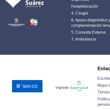
Hospitalización
4. Cirugía
6. Apoyo diagnóstico 
complementación tera
5. Consulta Externa
7. Ambulancia
Enla
Escrib
Mapa d
Términ
Polític
person