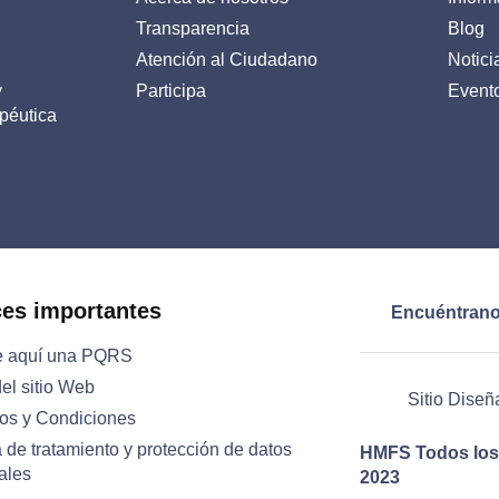
Transparencia
Blog
Atención al Ciudadano
Notici
y
Participa
Event
péutica
ces importantes
Encuéntrano
e aquí una PQRS
el sitio Web
Sitio Diseñ
os y Condiciones
a de tratamiento y protección de datos
HMFS Todos los
ales
2023