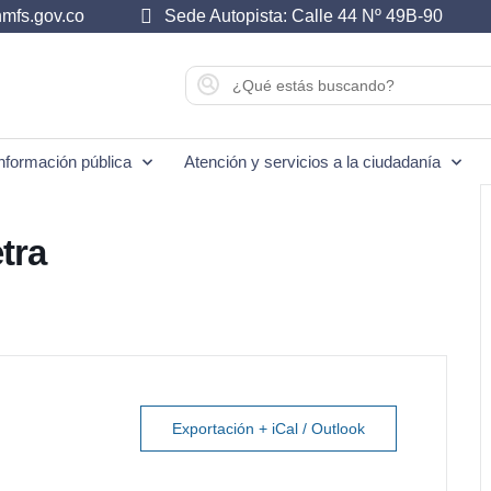
mfs.gov.co
Sede Autopista: Calle 44 Nº 49B-90
nformación pública
Atención y servicios a la ciudadanía
tra
Exportación + iCal / Outlook