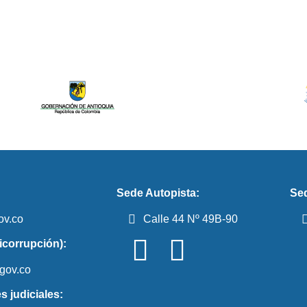
Sede Autopista:
Sed
ov.co
Calle 44 Nº 49B-90
icorrupción):
gov.co
s judiciales: