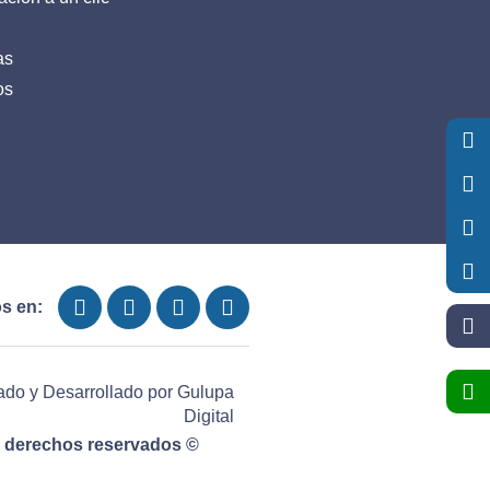
as
os
s en:
ado y Desarrollado por
Gulupa
Digital
 derechos reservados ©