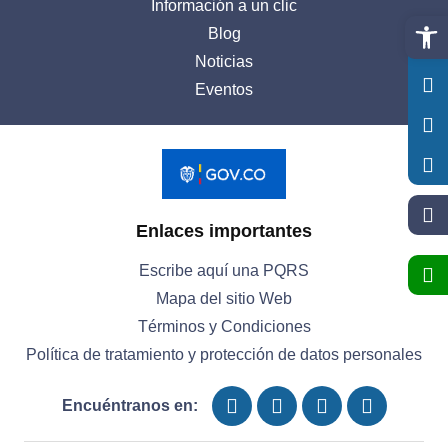
Información a un clic
Abrir 
Blog
Noticias
Eventos
Enlaces importantes
Escribe aquí una PQRS
Mapa del sitio Web
Términos y Condiciones
Política de tratamiento y protección de datos personales
Encuéntranos en: