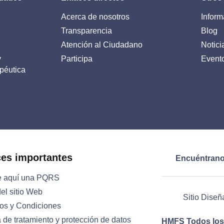
Acerca de nosotros
Inform
Transparencia
Blog
Atención al Ciudadano
Notici
y
Participa
Event
péutica
ces importantes
Encuéntrano
e aquí una PQRS
el sitio Web
Sitio Diseñ
os y Condiciones
a de tratamiento y protección de datos
HMFS Todos los