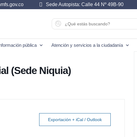
mfs.gov.co
Sede Autopista: Calle 44 Nº 49B-90
nformación pública
Atención y servicios a la ciudadanía
ial (Sede Niquia)
Exportación + iCal / Outlook