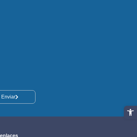
Enviar
Abrir 
 enlaces