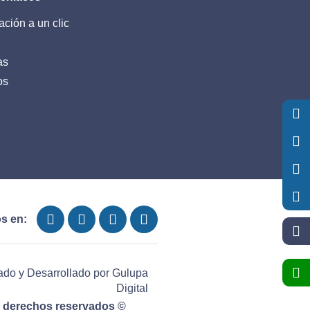
ación a un clic
as
os
s en:
ado y Desarrollado por
Gulupa
Digital
 derechos reservados ©