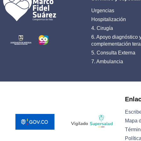
Urgencias
Hospitalización
4. Cirugía
6. Apoyo diagnóstico 
complementación tera
5. Consulta Externa
7. Ambulancia
Enla
Escrib
Mapa d
Términ
Polític