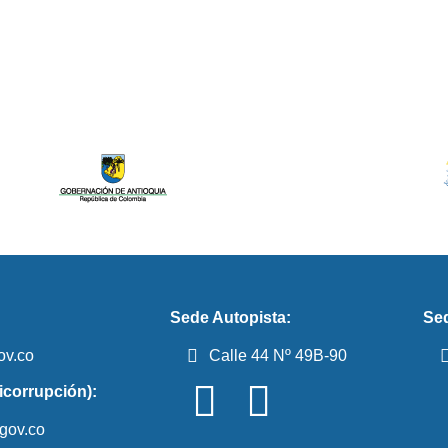
Sede Autopista:
Sed
ov.co
Calle 44 Nº 49B-90
icorrupción):
gov.co