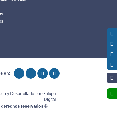
as
os
s en:
ado y Desarrollado por
Gulupa
Digital
 derechos reservados ©