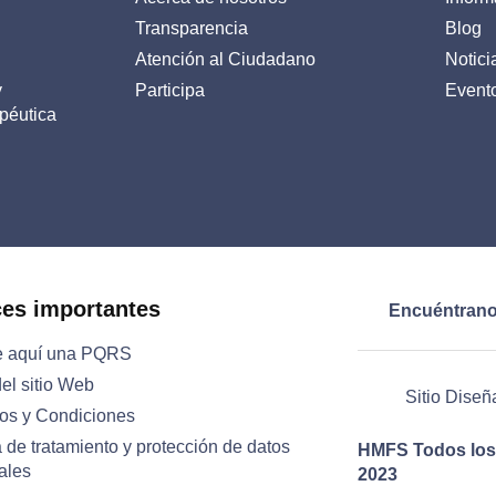
Transparencia
Blog
Atención al Ciudadano
Notici
y
Participa
Event
péutica
ces importantes
Encuéntrano
e aquí una PQRS
el sitio Web
Sitio Diseñ
os y Condiciones
a de tratamiento y protección de datos
HMFS Todos los
ales
2023