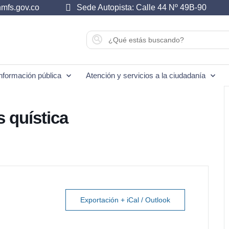
mfs.gov.co
Sede Autopista: Calle 44 Nº 49B-90
nformación pública
Atención y servicios a la ciudadanía
s quística
Exportación + iCal / Outlook