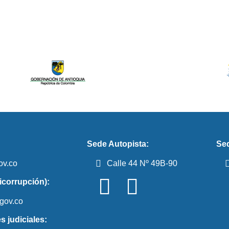
Sede Autopista:
Sed
ov.co
Calle 44 Nº 49B-90
icorrupción):
gov.co
s judiciales: